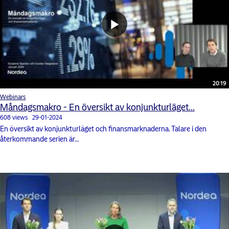
20:19
Webinars
Måndagsmakro - En översikt av konjunkturläget...
608 views
29-01-2024
En översikt av konjunkturläget och finansmarknaderna. Talare i den
återkommande serien är...