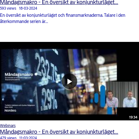
Måndagsmakro - En översikt av konjunkturläget...
593 views
18-03-2024
En översikt av konjunkturläget och finansmarknaderna. Talare i den
återkommande serien är...
19:34
Webinars
Måndagsmakro - En översikt av konjunkturläget...
479 views
11-03-2024