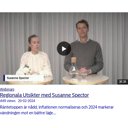
31:31
Webinars
Regionala Utsikter med Susanne Spector
449 views
20-02-2024
Räntetoppen är nådd, inflationen normaliseras och 2024 markerar
vändningen mot en bättre läge....