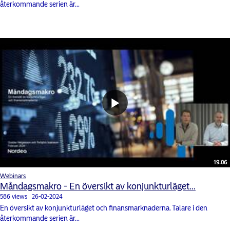
återkommande serien är...
19:06
Webinars
Måndagsmakro - En översikt av konjunkturläget...
586 views
26-02-2024
En översikt av konjunkturläget och finansmarknaderna. Talare i den
återkommande serien är...