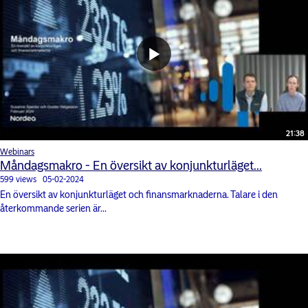
21:38
Webinars
Måndagsmakro - En översikt av konjunkturläget...
599 views
05-02-2024
En översikt av konjunkturläget och finansmarknaderna. Talare i den
återkommande serien är...