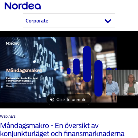
Webinars
Måndagsmakro - En översikt av
konjunkturläget och finansmarknaderna