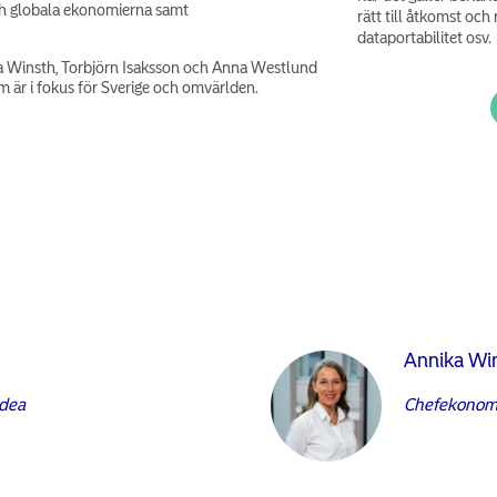
ch globala ekonomierna samt
rätt till åtkomst och r
dataportabilitet osv.
ka Winsth, Torbjörn Isaksson och Anna Westlund
m är i fokus för Sverige och omvärlden.
Annika Wi
rdea
Chefekonom