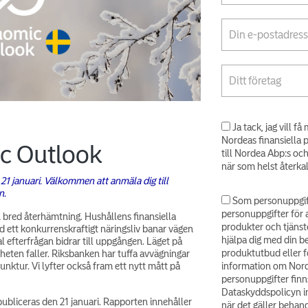
Ja tack, jag vill 
Nordeas finansiella 
c Outlook
till Nordea Abp:s oc
när som helst återka
1 januari. Välkommen att anmäla dig till
n.
Som personuppgif
personuppgifter för 
n bred återhämtning. Hushållens finansiella
produkter och tjänst
ed ett konkurrenskraftigt näringsliv banar vägen
hjälpa dig med din b
bal efterfrågan bidrar till uppgången. Läget på
produktutbud eller fö
eten faller. Riksbanken har tuffa avvägningar
unktur. Vi lyfter också fram ett nytt mått på
information om Nord
personuppgifter finns
Dataskyddspolicyn in
bliceras den 21 januari. Rapporten innehåller
när det gäller behand