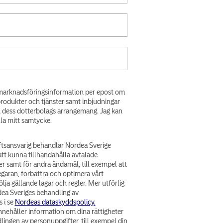
få marknadsföringsinformation per epost om
produkter och tjänster samt inbjudningar
h dess dotterbolags arrangemang. Jag kan
lla mitt samtycke.
tsansvarig behandlar Nordea Sverige
att kunna tillhandahålla avtalade
er samt för andra ändamål, till exempel att
egäran, förbättra och optimera vårt
lja gällande lagar och regler. Mer utförlig
ea Sveriges behandling av
 i se
Nordeas dataskyddspolicy.
nehåller information om dina rättigheter
lingen av personuppgifter, till exempel din