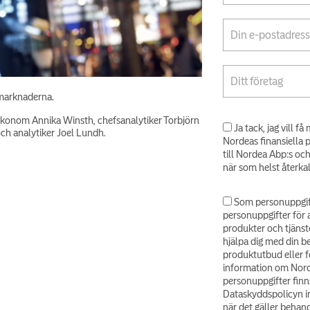
smarknaderna.
ekonom Annika Winsth, chefsanalytiker Torbjörn
Ja tack, jag vill 
h analytiker Joel Lundh.
Nordeas finansiella 
till Nordea Abp:s oc
när som helst återka
Som personuppgif
personuppgifter för 
produkter och tjänst
hjälpa dig med din b
produktutbud eller fö
information om Nord
personuppgifter finns
Dataskyddspolicyn in
när det gäller behand