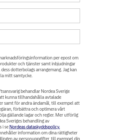
få marknadsföringsinformation per epost om
produkter och tjänster samt inbjudningar
h dess dotterbolags arrangemang. Jag kan
lla mitt samtycke.
tsansvarig behandlar Nordea Sverige
att kunna tillhandahålla avtalade
er samt för andra ändamål, till exempel att
egäran, förbättra och optimera vårt
lja gällande lagar och regler. Mer utförlig
ea Sveriges behandling av
 i se
Nordeas dataskyddspolicy.
nehåller information om dina rättigheter
lingen av personuppgifter, till exempel din