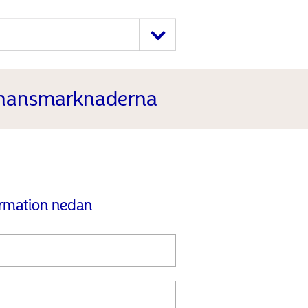
finansmarknaderna
ormation nedan