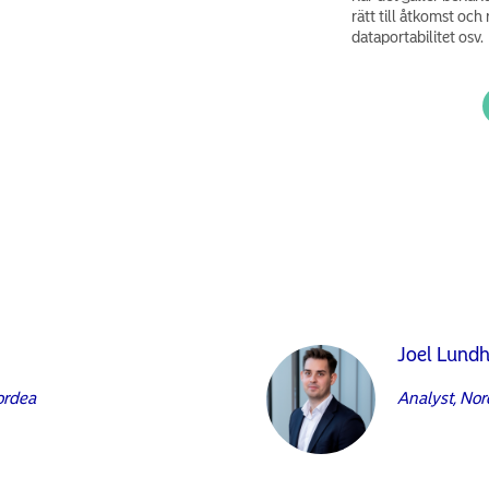
rätt till åtkomst och r
dataportabilitet osv.
Joel Lund
ordea
Analyst, No