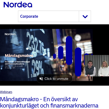
Webinars
Måndagsmakro - En översikt av
konjunkturläget och finansmarknaderna