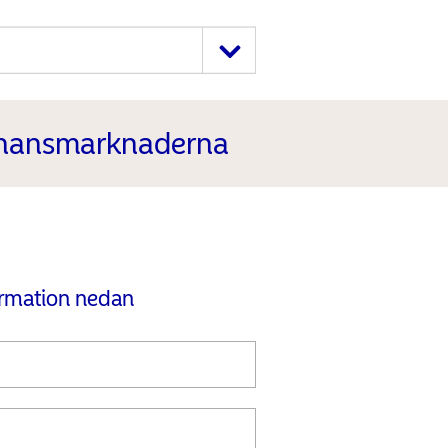
finansmarknaderna
ormation nedan