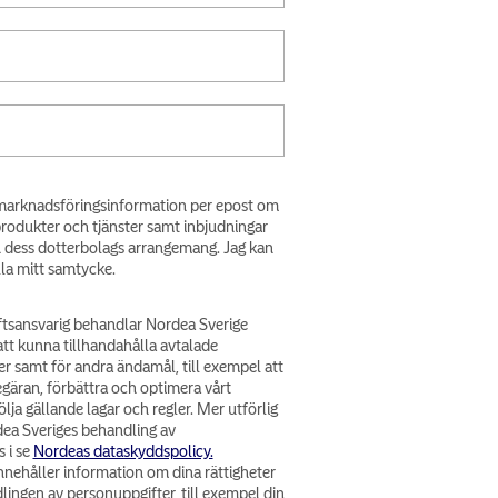
få marknadsföringsinformation per epost om
produkter och tjänster samt inbjudningar
h dess dotterbolags arrangemang. Jag kan
lla mitt samtycke.
tsansvarig behandlar Nordea Sverige
att kunna tillhandahålla avtalade
er samt för andra ändamål, till exempel att
egäran, förbättra och optimera vårt
lja gällande lagar och regler. Mer utförlig
ea Sveriges behandling av
 i se
Nordeas dataskyddspolicy.
nehåller information om dina rättigheter
lingen av personuppgifter, till exempel din