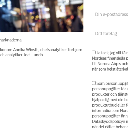
smarknaderna.
ekonom Annika Winsth, chefsanalytiker Torbjörn
Ja tack, jag vill 
h analytiker Joel Lundh.
Nordeas finansiella 
till Nordea Abp:s oc
när som helst återka
Som personuppgif
personuppgifter för 
produkter och tjänst
hjälpa dig med din b
produktutbud eller fö
information om Nord
personuppgifter finns
Dataskyddspolicyn in
när det gäller behand