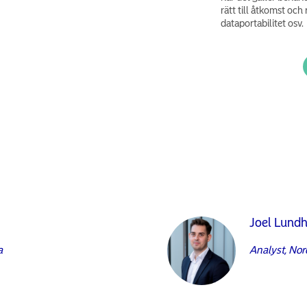
rätt till åtkomst och r
dataportabilitet osv.
Joel Lund
a
Analyst, No