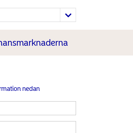
finansmarknaderna
ormation nedan