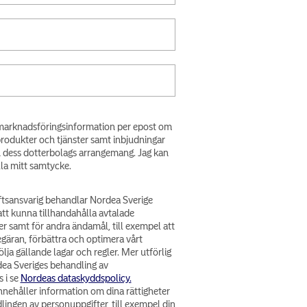
få marknadsföringsinformation per epost om
produkter och tjänster samt inbjudningar
h dess dotterbolags arrangemang. Jag kan
lla mitt samtycke.
tsansvarig behandlar Nordea Sverige
att kunna tillhandahålla avtalade
er samt för andra ändamål, till exempel att
egäran, förbättra och optimera vårt
lja gällande lagar och regler. Mer utförlig
ea Sveriges behandling av
 i se
Nordeas dataskyddspolicy.
nehåller information om dina rättigheter
lingen av personuppgifter, till exempel din