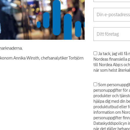
smarknaderna.
Ja tack, jag vill 
ekonom Annika Winsth, chefsanalytiker Torbjörn
Nordeas finansiella 
till Nordea Abp:s oc
när som helst återka
Som personuppgif
personuppgifter för 
produkter och tjänst
hjälpa dig med din b
produktutbud eller fö
information om Nord
personuppgifter finns
Dataskyddspolicyn in
när det gäller behand