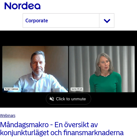
Webinars
Måndagsmakro - En översikt av
konjunkturläget och finansmarknaderna