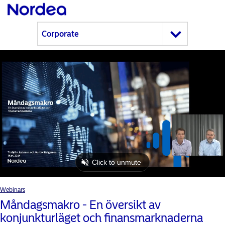
Webinars
Måndagsmakro - En översikt av
konjunkturläget och finansmarknaderna