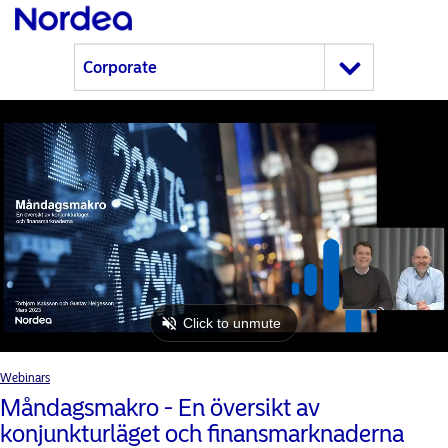
Webinars
Måndagsmakro - En översikt av
konjunkturläget och finansmarknaderna