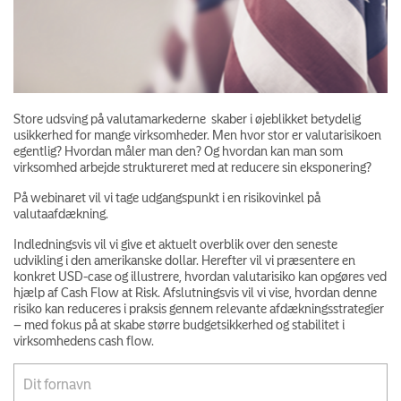
Store udsving på valutamarkederne skaber i øjeblikket betydelig
usikkerhed for mange virksomheder. Men hvor stor er valutarisikoen
egentlig? Hvordan måler man den? Og hvordan kan man som
virksomhed arbejde struktureret med at reducere sin eksponering?
På webinaret vil vi tage udgangspunkt i en risikovinkel på
valutaafdækning.
Indledningsvis vil vi give et aktuelt overblik over den seneste
udvikling i den amerikanske dollar. Herefter vil vi præsentere en
konkret USD-case og illustrere, hvordan valutarisiko kan opgøres ved
hjælp af Cash Flow at Risk. Afslutningsvis vil vi vise, hvordan denne
risiko kan reduceres i praksis gennem relevante afdækningsstrategier
– med fokus på at skabe større budgetsikkerhed og stabilitet i
virksomhedens cash flow.